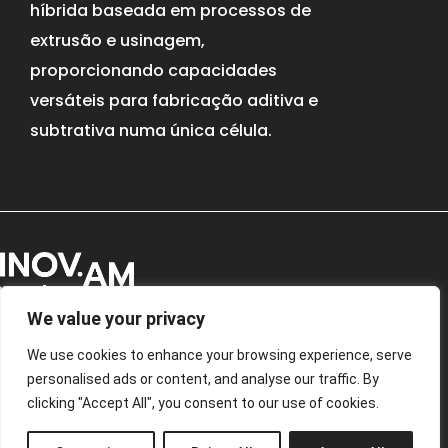
híbrida baseada em processos de
extrusão e usinagem,
proporcionando capacidades
versáteis para fabricação aditiva e
subtrativa numa única célula.
We value your privacy
Siga-nos nas redes sociais
We use cookies to enhance your browsing experience, serve
personalised ads or content, and analyse our traffic. By
comunicacao@inov.am
clicking "Accept All", you consent to our use of cookies.
Política de Privacidade
|
Livro de Reclamações